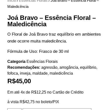
Início
/
Essências Florais
/ Joá Bravo – Essência Floral –
Maledicência
Joá Bravo – Essência Floral –
Maledicência
O Floral de Joá Bravo traz equilíbrio em ambientes
onde ocorre muita maledicência.
Fórmula de Uso: Frasco de 30 ml
Categoria
Essências Florais
Recomendações:
agressão
,
arrogância
,
equilíbrio
,
fofoca
,
inveja
,
maldade
,
maledicência
R$
45,00
Em até 4x de
R$
12,25
no Cartão de Crédito
à vista
R$
42,75
no boleto/PIX