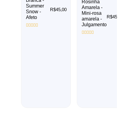
Branca -
Rosinha
Summer
Amarela -
R$
45,00
Snow -
Mini-rosa
R$
45,00
Afeto
amarela -
Julgamento
Avaliação
0
Avaliação
de
0
5
de
5