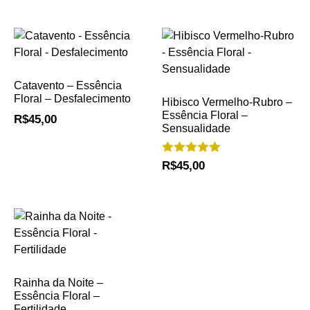
Catavento – Essência
Floral – Desfalecimento
Hibisco Vermelho-Rubro –
Essência Floral –
R$
45,00
Sensualidade
Avaliação
R$
45,00
5.00
de 5
Rainha da Noite –
Essência Floral –
Fertilidade