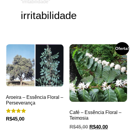
“irritabilidade”
irritabilidade
Oferta!
Aroeira – Essência Floral –
Perseverança
Café – Essência Floral –
Avaliação
Teimosia
R$
45,00
4.00
R$
45,00
R$
40,00
de 5